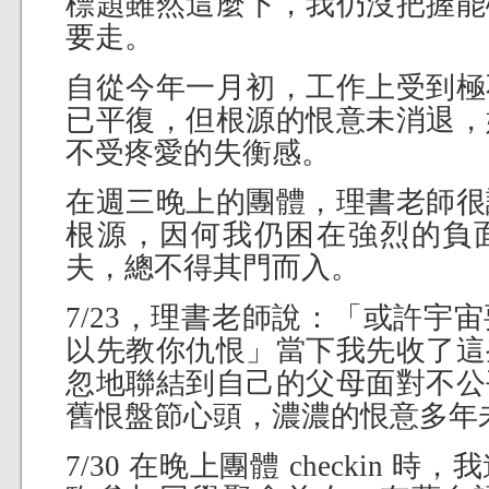
標題雖然這麼下，我仍沒把握能
要走。
自從今年一月初，工作上受到極
已平復，但根源的恨意未消退，
不受疼愛的失衡感。
在週三晚上的團體，理書老師很
根源，因何我仍困在強烈的負
夫，總不得其門而入。
7/23，理書老師說：「或許宇
以先教你仇恨」當下我先收了這
忽地聯結到自己的父母面對不公
舊恨盤節心頭，濃濃的恨意多年
7/30 在晚上團體 checkin