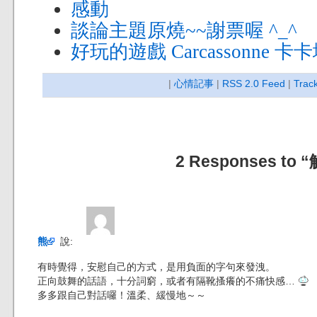
感動
談論主題原燒~~謝票喔 ^_^
好玩的遊戲 Carcassonne 卡
|
心情記事
|
RSS 2.0 Feed
|
Trac
2 Responses to “
熊
說:
有時覺得，安慰自己的方式，是用負面的字句來發洩。
正向鼓舞的話語，十分詞窮，或者有隔靴搔癢的不痛快感…
多多跟自己對話囉！溫柔、緩慢地～～