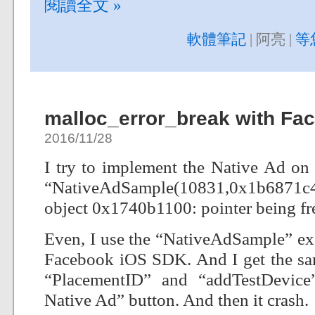
閱讀全文 »
軟體筆記
| 阿亮 |
等
malloc_error_break with Fa
2016/11/28
I try to implement the Native Ad on 
“NativeAdSample(10831,0x1b6871c4
object 0x1740b1100: pointer being fre
Even, I use the “NativeAdSample” exa
Facebook iOS SDK. And I get the same
“PlacementID” and “addTestDevice
Native Ad” button. And then it crash.